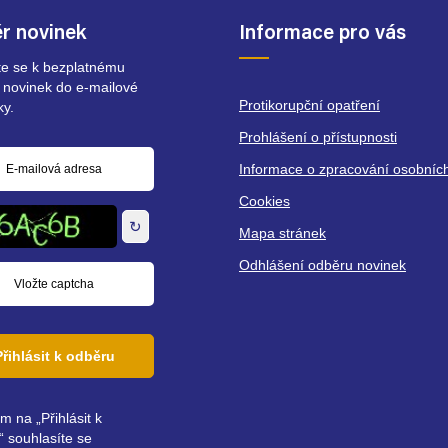
r novinek
Informace pro vás
ste se k bezplatnému
 novinek do e-mailové
Protikorupční opatření
ky.
Prohlášení o přístupnosti
Informace o zpracování osobníc
á
Cookies
↻
Mapa stránek
Odhlášení odběru novinek
Přihlásit k odběru
ím na „Přihlásit k
 souhlasíte se