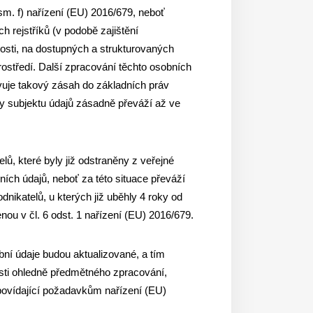
ísm. f) nařízení (EU) 2016/679, neboť
 rejstříků (v podobě zajištění
nosti, na dostupných a strukturovaných
ostředí. Další zpracování těchto osobních
avuje takový zásah do základních práv
my subjektu údajů zásadně převáží až ve
ů, které byly již odstraněny z veřejné
ích údajů, neboť za této situace převáží
ikatelů, u kterých již uběhly 4 roky od
nou v čl. 6 odst. 1 nařízení (EU) 2016/679.
obní údaje budou aktualizované, a tím
nosti ohledně předmětného zpracování,
odpovídající požadavkům nařízení (EU)