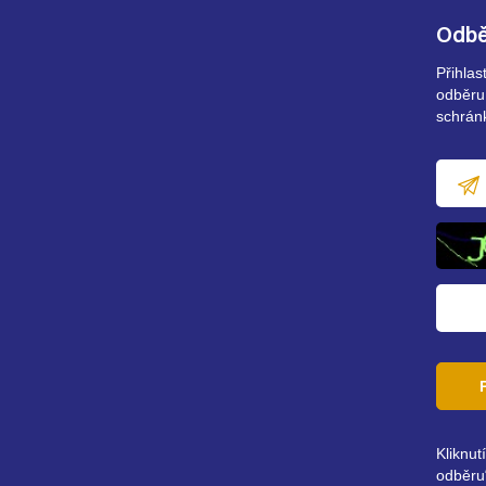
Odbě
Přihla
odběru
schrán
E-
mailov
adresa
Kliknut
odběru“