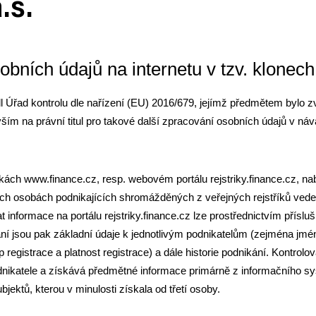
.s.
bních údajů na internetu v tzv. klonech
l Úřad kontrolu dle nařízení (EU) 2016/679, jejímž předmětem bylo 
ším na právní titul pro takové další zpracování osobních údajů v ná
kách www.finance.cz, resp. webovém portálu rejstriky.finance.cz, na
ch osobách podnikajících shromážděných z veřejných rejstříků vede
t informace na portálu rejstriky.finance.cz lze prostřednictvím přísl
í jsou pak základní údaje k jednotlivým podnikatelům (zejména jméno
 registrace a platnost registrace) a dále historie podnikání. Kontro
odnikatele a získává předmětné informace primárně z informačního s
ektů, kterou v minulosti získala od třetí osoby.