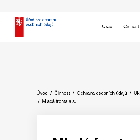
Úřad
Činnost
theme::menu.close_
Úvod
Činnost
Ochrana osobních údajů
Uk
Mladá fronta a.s.