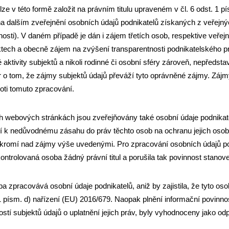
e v této formě založit na právním titulu upraveném v čl. 6 odst. 1 p
dalším zveřejnění osobních údajů podnikatelů získaných z veřejných
sti). V daném případě je dán i zájem třetích osob, respektive veřej
tech a obecně zájem na zvýšení transparentnosti podnikatelského pr
 aktivity subjektů a nikoli rodinné či osobní sféry zároveň, nepředst
r o tom, že zájmy subjektů údajů převáží tyto oprávněné zájmy. Záj
roti tomuto zpracování.
h webových stránkách jsou zveřejňovány také osobní údaje podnikatel
zí k nedůvodnému zásahu do práv těchto osob na ochranu jejich osobn
ukromí nad zájmy výše uvedenými. Pro zpracování osobních údajů podn
kontrolovaná osoba žádný právní titul a porušila tak povinnost stanove
a zpracovává osobní údaje podnikatelů, aniž by zajistila, že tyto os
t. 1 písm. d) nařízení (EU) 2016/679. Naopak plnění informační povin
dostí subjektů údajů o uplatnění jejich práv, byly vyhodnoceny jako 