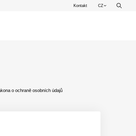
Zvolte
Kontakt
CZ
Vyhledá
jazyk.
zákona o ochraně osobních údajů