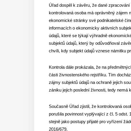
Úřad dospěl k závěru, že dané zpracování lz
kontrolovaná osoba má oprávněný zájem na 
ekonomické stránky své podnikatelské činno
informacích o ekonomicky aktivních subjek
údajů, které se týkají výhradně ekonomické
subjektů údajů, který by odůvodňoval závě
chvíli, kdy subjekt údajů vznese námitku p
Kontrola dále prokázala, že na předmětnýc
části živnostenského rejstříku. Tím dochá
zájmy subjektů údajů na ochraně jejich so
zániku jejich poslední živnosti, tedy nemá 
Současně Úřad zjistil, že kontrolovaná osob
porušila povinnost vyplývající z čl. 5 ods
stejně jako postupy přijaté pro vyřízení žá
2016/679.