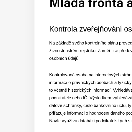
Mladá fronta a
Kontrola zveřejňování oso
Na základě svého kontrolního plánu proved
živnostenském rejstříku. Zaměřil se předev
osobních údajů.
Kontrolovaná osoba na internetových strán
informací o právnických osobách a fyzický
to včetně historických informací. Vyhledáva
podnikatele nebo IČ. Výsledkem vyhledáván
datové schránky, číslo bankovního účtu, typ
přiřazuje informaci o hodnocení daného p
Navíc využívá databázi podnikatelských subj