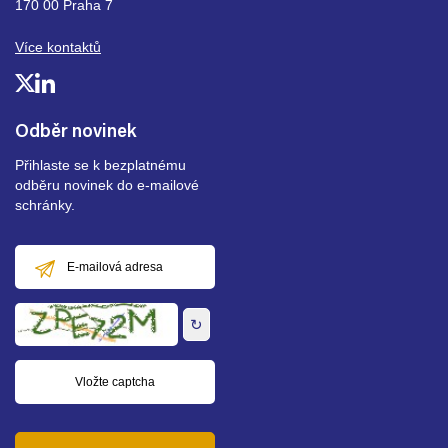
170 00 Praha 7
Více kontaktů
Odběr novinek
Přihlaste se k bezplatnému
odběru novinek do e-mailové
schránky.
E-
mailová
adresa
↻