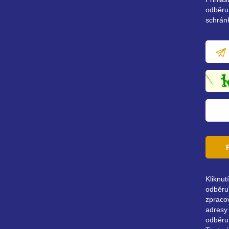
odběru
schrán
E-
mailov
adresa
Kliknut
odběru“
zpraco
adresy 
odběru