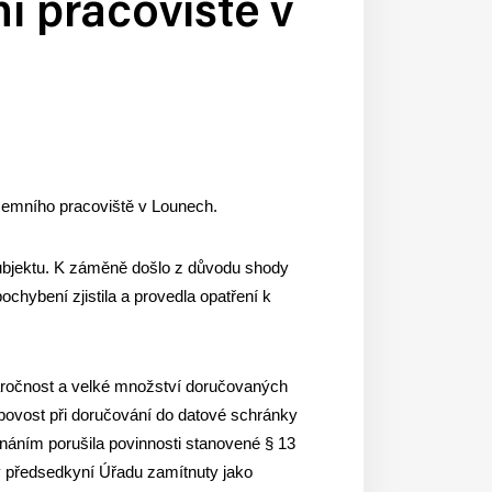
í pracoviště v
zemního pracoviště v Lounech.
ubjektu. K záměně došlo z důvodu shody
hybení zjistila a provedla opatření k
 náročnost a velké množství doručovaných
bovost při doručování do datové schránky
náním porušila povinnosti stanovené § 13
ly předsedkyní Úřadu zamítnuty jako