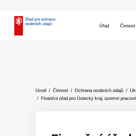
Úřad
Činnost
theme::menu.close_
Úvod
Činnost
Ochrana osobních údajů
Uk
Finanční úřad pro Ústecký kraj, územní pracov