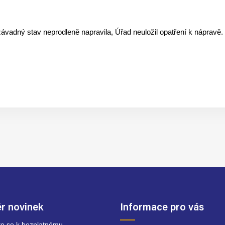
vadný stav neprodleně napravila, Úřad neuložil opatření k nápravě. 
r novinek
Informace pro vás
ste se k bezplatnému