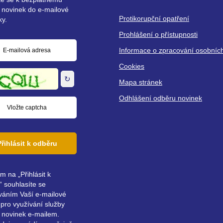
 novinek do e-mailové
Protikorupční opatření
ky.
Prohlášení o přístupnosti
Informace o zpracování osobníc
á
Cookies
↻
Mapa stránek
Odhlášení odběru novinek
Přihlásit k odběru
ím na „Přihlásit k
 souhlasíte se
váním Vaší e-mailové
pro využívání služby
 novinek e-mailem.