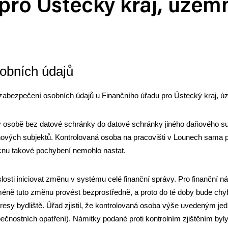
pro Ústecký kraj, územn
obních údajů
 zabezpečení osobních údajů u Finančního úřadu pro Ústecký kraj, ú
 osobě bez datové schránky do datové schránky jiného daňového s
ových subjektů. Kontrolovaná osoba na pracovišti v Lounech sama poc
ucnu takové pochybení nemohlo nastat.
slosti iniciovat změnu v systému celé finanční správy. Pro finanční
ně tuto změnu provést bezprostředně, a proto do té doby bude chy
y bydliště. Úřad zjistil, že kontrolovaná osoba výše uvedeným jed
zpečnostních opatření). Námitky podané proti kontrolním zjištěním by