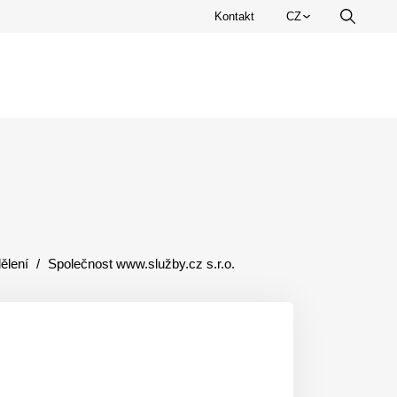
Zvolte
Kontakt
CZ
Vyhledá
jazyk.
ělení
Společnost www.služby.cz s.r.o.