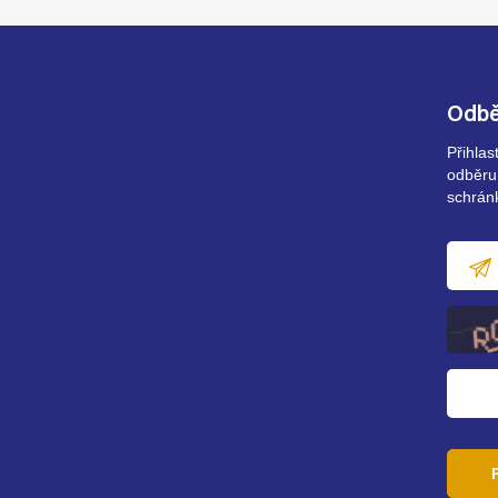
Odbě
Přihla
odběru
schrán
E-
mailov
adresa