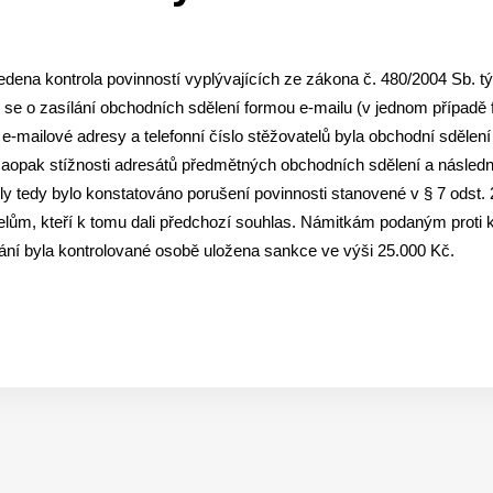
dena kontrola povinností vyplývajících ze zákona č. 480/2004 Sb. tý
o se o zasílání obchodních sdělení formou e-mailu (v jednom případ
 e-mailové adresy a telefonní číslo stěžovatelů byla obchodní sděle
 Naopak stížnosti adresátů předmětných obchodních sdělení a následná
y tedy bylo konstatováno porušení povinnosti stanovené v § 7 odst. 2
elům, kteří k tomu dali předchozí souhlas. Námitkám podaným proti
ání byla kontrolované osobě uložena sankce ve výši 25.000 Kč.