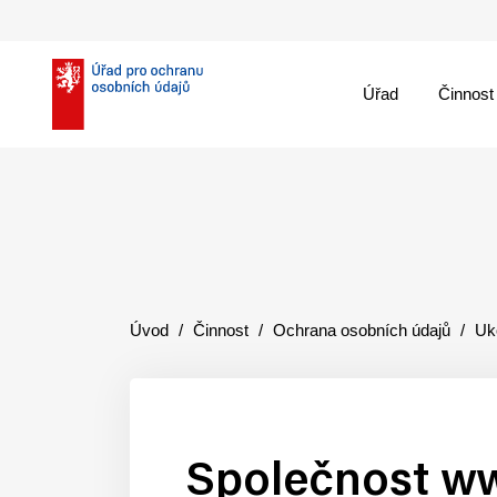
Úřad
Činnost
theme::menu.close_
Úvod
Činnost
Ochrana osobních údajů
Uk
Společnost www