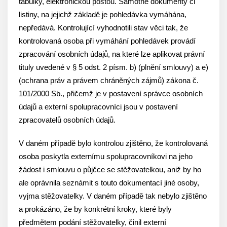
tabulky, elektronickou poštou. Samotné dokumenty či
listiny, na jejichž základě je pohledávka vymáhána,
nepředává. Kontrolující vyhodnotili stav věci tak, že
kontrolovaná osoba při vymáhání pohledávek provádí
zpracování osobních údajů, na které lze aplikovat právní
tituly uvedené v § 5 odst. 2 písm. b) (plnění smlouvy) a e)
(ochrana práv a právem chráněných zájmů) zákona č.
101/2000 Sb., přičemž je v postavení správce osobních
údajů a externí spolupracovníci jsou v postavení
zpracovatelů osobních údajů.
V daném případě bylo kontrolou zjištěno, že kontrolovaná
osoba poskytla externímu spolupracovníkovi na jeho
žádost i smlouvu o půjčce se stěžovatelkou, aniž by ho
ale oprávnila seznámit s touto dokumentací jiné osoby,
vyjma stěžovatelky. V daném případě tak nebylo zjištěno
a prokázáno, že by konkrétní kroky, které byly
předmětem podání stěžovatelky, činil externí