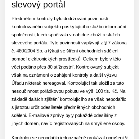
slevový portál
Předmětem kontroly bylo dodržování povinností
kontrolovaného subjektu poskytujícího službu informační
společnosti, která spočívala v nabídce zboží a služeb
slevového portálu. Tyto povinnosti vyplývají z § 7 zákona
č. 480/2004 Sb. a týkají se šíření obchodních sdělení
pomocí elektronických prostředků. Celkem bylo v této
věci podáno přes 80 stížnostní. Kontrolovaný subjekt
však na oznámení o zahájení kontroly a další výzvu
Úřadu nikterak nereagoval. Kontrolující tak uložil za tuto
nesoučinnost pořádkovou pokutu ve výši 100 tis. Kč. Na
základě dalších zjištění kontrolujícího se však nepodařilo
s jistotou určit odesílatele předmětných obchodních
sdělení. E-mailové zprávy byly pokaždé odesílány z
jiných domén, navíc registrovaných na smyšlené osoby.
Kontrolou se nepodařilo jednoznačně prokázat porušení §