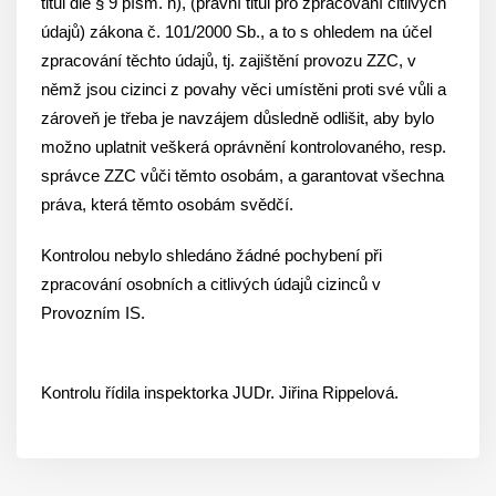
titul dle § 9 písm. h), (právní titul pro zpracování citlivých
údajů) zákona č. 101/2000 Sb., a to s ohledem na účel
zpracování těchto údajů, tj. zajištění provozu ZZC, v
němž jsou cizinci z povahy věci umístěni proti své vůli a
zároveň je třeba je navzájem důsledně odlišit, aby bylo
možno uplatnit veškerá oprávnění kontrolovaného, resp.
správce ZZC vůči těmto osobám, a garantovat všechna
práva, která těmto osobám svědčí.
Kontrolou nebylo shledáno žádné pochybení při
zpracování osobních a citlivých údajů cizinců v
Provozním IS.
Kontrolu řídila inspektorka JUDr. Jiřina Rippelová.