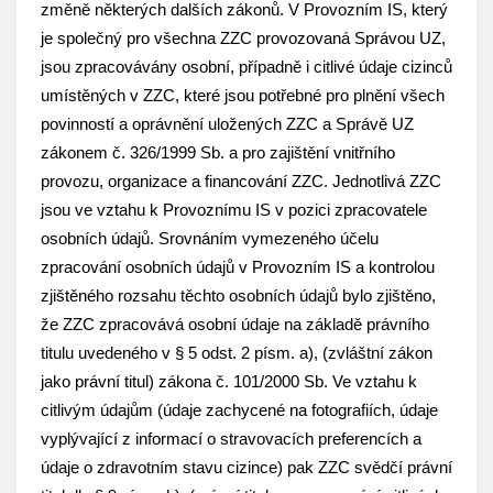
změně některých dalších zákonů. V Provozním IS, který
je společný pro všechna ZZC provozovaná Správou UZ,
jsou zpracovávány osobní, případně i citlivé údaje cizinců
umístěných v ZZC, které jsou potřebné pro plnění všech
povinností a oprávnění uložených ZZC a Správě UZ
zákonem č. 326/1999 Sb. a pro zajištění vnitřního
provozu, organizace a financování ZZC. Jednotlivá ZZC
jsou ve vztahu k Provoznímu IS v pozici zpracovatele
osobních údajů. Srovnáním vymezeného účelu
zpracování osobních údajů v Provozním IS a kontrolou
zjištěného rozsahu těchto osobních údajů bylo zjištěno,
že ZZC zpracovává osobní údaje na základě právního
titulu uvedeného v § 5 odst. 2 písm. a), (zvláštní zákon
jako právní titul) zákona č. 101/2000 Sb. Ve vztahu k
citlivým údajům (údaje zachycené na fotografiích, údaje
vyplývající z informací o stravovacích preferencích a
údaje o zdravotním stavu cizince) pak ZZC svědčí právní