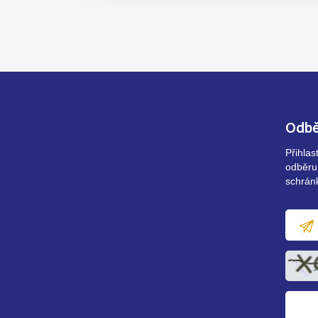
Odbě
Přihla
odběru
schrán
E-
mailov
adresa