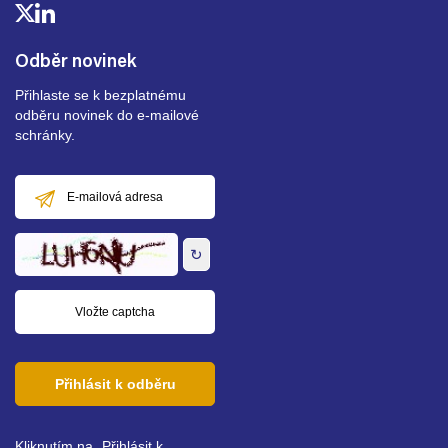
Odběr novinek
Přihlaste se k bezplatnému
odběru novinek do e-mailové
schránky.
E-
mailová
adresa
↻
Přihlásit k odběru
Kliknutím na „Přihlásit k