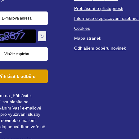
Prohlášení o přístupnosti
Informace o zpracování osobníc
á
Cookies
↻
Mapa stránek
Odhlášení odběru novinek
Přihlásit k odběru
ím na „Přihlásit k
 souhlasíte se
váním Vaší e-mailové
pro využívání služby
 novinek e-mailem.
údaj neuvádíme veřejně.
z: