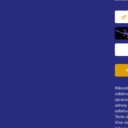
E-
mailov
adresa
Kliknut
odběru“
zpraco
adresy 
odběru
Tento 
Více vi