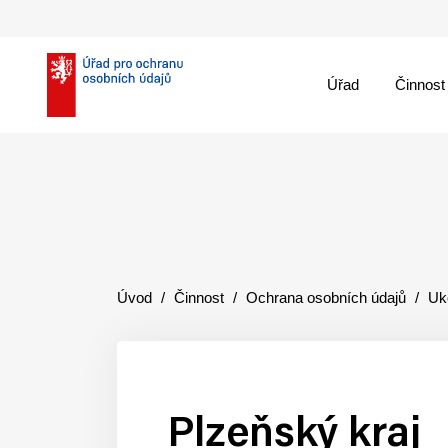
Úřad
Činnost
theme::menu.close_
Úvod
Činnost
Ochrana osobních údajů
Uk
Plzeňský kraj