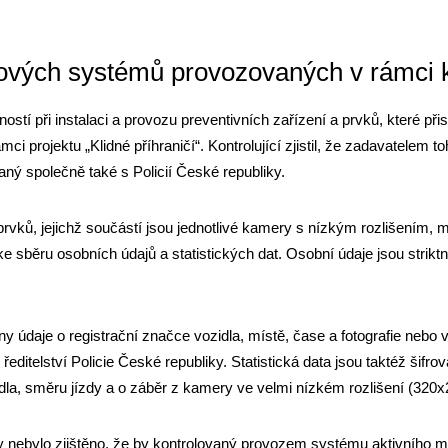
rových systémů provozovaných v rámci 
tí při instalaci a provozu preventivních zařízení a prvků, které přis
mci projektu „Klidné příhraničí“. Kontrolující zjistil, že zadavatelem 
aný společně také s Policií České republiky.
rvků, jejichž součástí jsou jednotlivé kamery s nízkým rozlišením, m
 sběru osobních údajů a statistických dat. Osobní údaje jsou striktn
y údaje o registrační značce vozidla, místě, čase a fotografie nebo 
itelství Policie České republiky. Statistická data jsou taktéž šifro
idla, směru jízdy a o záběr z kamery ve velmi nízkém rozlišení (320
oly nebylo zjištěno, že by kontrolovaný provozem systému aktivního mo