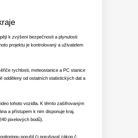
kraje
pějí k zvýšení bezpečnosti a plynulosti
tohoto projektu je kontrolovaný a uživatelem
ěřiče rychlosti, meteostanice a PC stanice
ě odděleny od ostatních statistických dat a
video tohoto vozidla. K těmto zašifrovaným
vána a přístupem k nim disponuje kraj.
x240 pixelových bodů).
nitoringu porušil či porušoval zákon č.