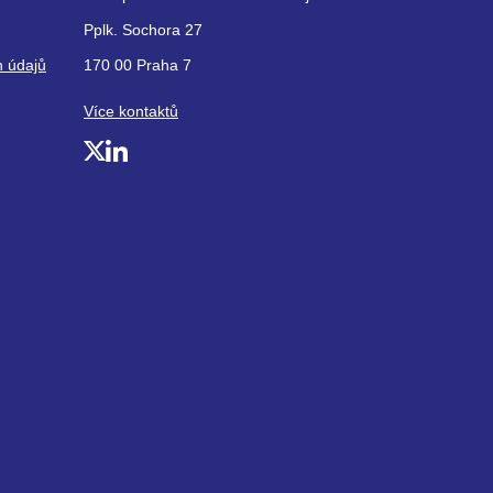
Pplk. Sochora 27
h údajů
170 00 Praha 7
Více kontaktů