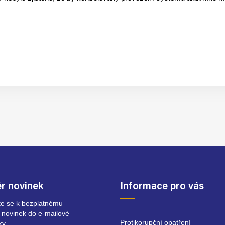
r novinek
Informace pro vás
ste se k bezplatnému
 novinek do e-mailové
Protikorupční opatření
ky.