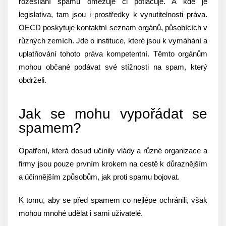
rozesílání spamu omezuje či potlačuje. A kde je
legislativa, tam jsou i prostředky k vynutitelnosti práva.
OECD poskytuje kontaktní seznam orgánů, působících v
různých zemích. Jde o instituce, které jsou k vymáhání a
uplatňování tohoto práva kompetentní. Těmto orgánům
mohou občané podávat své stížnosti na spam, který
obdrželi.
Jak se mohu vypořádat se
spamem?
Opatření, která dosud učinily vlády a různé organizace a
firmy jsou pouze prvním krokem na cestě k důraznějším
a účinnějším způsobům, jak proti spamu bojovat.
K tomu, aby se před spamem co nejlépe ochránili, však
mohou mnohé udělat i sami uživatelé.