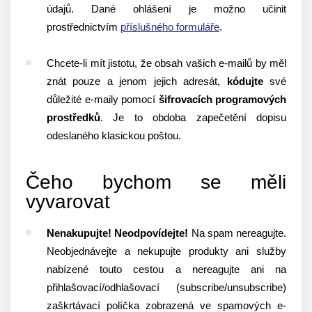
údajů. Dané ohlášení je možno učinit
prostřednictvím
příslušného formuláře
.
Chcete-li mít jistotu, že obsah vašich e-mailů by měl
znát pouze a jenom jejich adresát,
kódujte
své
důležité e-maily pomocí
šifrovacích programových
prostředků
. Je to obdoba zapečetění dopisu
odeslaného klasickou poštou.
Čeho bychom se měli
vyvarovat
Nenakupujte! Neodpovídejte!
Na spam nereagujte.
Neobjednávejte a nekupujte produkty ani služby
nabízené touto cestou a nereagujte ani na
přihlašovací/odhlašovací (subscribe/unsubscribe)
zaškrtávací políčka zobrazená ve spamových e-