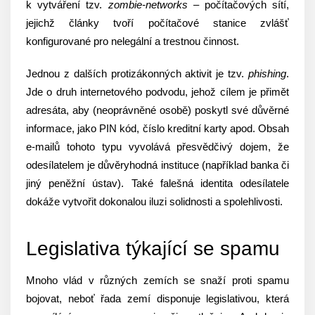
k vytváření tzv.
zombie-networks
– počítačových sítí,
jejichž články tvoří počítačové stanice zvlášť
konfigurované pro nelegální a trestnou činnost.
Jednou z dalších protizákonných aktivit je tzv.
phishing
.
Jde o druh internetového podvodu, jehož cílem je přimět
adresáta, aby (neoprávněné osobě) poskytl své důvěrné
informace, jako PIN kód, číslo kreditní karty apod. Obsah
e-mailů tohoto typu vyvolává přesvědčivý dojem, že
odesílatelem je důvěryhodná instituce (například banka či
jiný peněžní ústav). Také falešná identita odesílatele
dokáže vytvořit dokonalou iluzi solidnosti a spolehlivosti.
Legislativa týkající se spamu
Mnoho vlád v různých zemích se snaží proti spamu
bojovat, neboť řada zemí disponuje legislativou, která