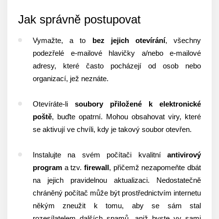
Jak správně postupovat
Vymažte, a to
bez jejich otevírání
, všechny
podezřelé e-mailové hlavičky a/nebo e-mailové
adresy, které často pocházejí od osob nebo
organizací, jež neznáte.
Otevíráte-li
soubory přiložené k elektronické
poště
, buďte opatrní. Mohou obsahovat viry, které
se aktivují ve chvíli, kdy je takový soubor otevřen.
Instalujte na svém počítači kvalitní
antivirový
program
a tzv.
firewall
, přičemž nezapomeňte dbát
na jejich pravidelnou aktualizaci. Nedostatečně
chráněný počítač může být prostřednictvím internetu
někým zneužit k tomu, aby se sám stal
rozesílatelem dalších spamů, aniž byste vy sami