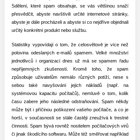
Sdělení, které spam obsahuje, se vás většinou snaží
přesvědčit, abyste navštívili určité internetové stránky,
abyste je dále procházeli a abyste si co nejdříve objednali
určitý konkrétní produkt nebo službu.
Statistiky vypovídají o tom, že celosvětově je více než
polovina odeslaných e-mailů spamem. Velké množství
jednotlivců i organizací dnes už má se spamem řadu
nepříjemných zkušeností. Kromě toho, že spam
způsobuje uživatelům nemálo různých potíží, nese s
sebou také navyšování jejich nákladů (např. na
systémovou kapacitu počítačů), nemluvě o tom, kolik
času zabere jeho následné odstraňování. Spam někdy
může být i příčinou poškození vašeho počítače, a co je
horší, v současnosti se stále častěji zneužívá k trestné
činnosti. Spam bývá rovněž nositelem počítačových virů
či jinak škodícího softwaru. Může též směřovat například