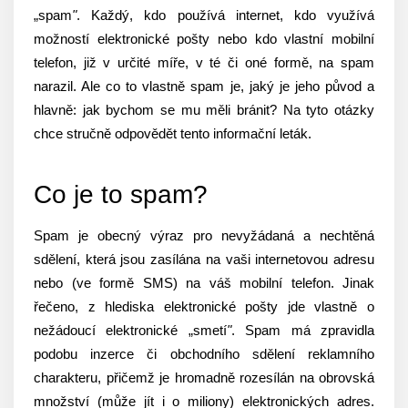
„spam
"
. Každý, kdo používá internet, kdo využívá
možností elektronické pošty nebo kdo vlastní mobilní
telefon, již v určité míře, v té či oné formě, na spam
narazil. Ale co to vlastně spam je, jaký je jeho původ a
hlavně: jak bychom se mu měli bránit? Na tyto otázky
chce stručně odpovědět tento informační leták.
Co je to spam?
Spam je obecný výraz pro nevyžádaná a nechtěná
sdělení, která jsou zasílána na vaši internetovou adresu
nebo (ve formě SMS) na váš mobilní telefon. Jinak
řečeno, z hlediska elektronické pošty jde vlastně o
nežádoucí elektronické „smetí
"
. Spam má zpravidla
podobu inzerce či obchodního sdělení reklamního
charakteru, přičemž je hromadně rozesílán na obrovská
množství (může jít i o miliony) elektronických adres.