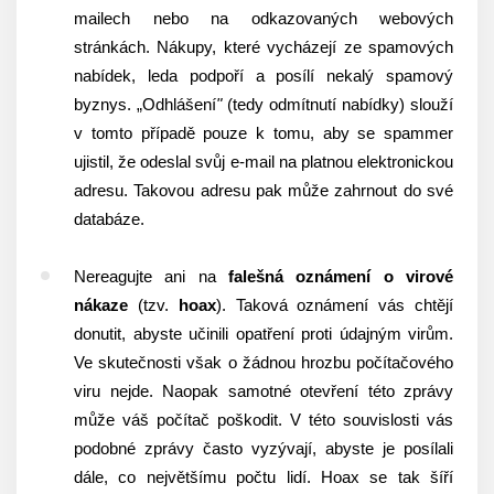
mailech nebo na odkazovaných webových
stránkách. Nákupy, které vycházejí ze spamových
nabídek, leda podpoří a posílí nekalý spamový
byznys. „Odhlášení
"
(tedy odmítnutí nabídky) slouží
v tomto případě pouze k tomu, aby se spammer
ujistil, že odeslal svůj e-mail na platnou elektronickou
adresu. Takovou adresu pak může zahrnout do své
databáze.
Nereagujte ani na
falešná oznámení o virové
nákaze
(tzv.
hoax
). Taková oznámení vás chtějí
donutit, abyste učinili opatření proti údajným virům.
Ve skutečnosti však o žádnou hrozbu počítačového
viru nejde. Naopak samotné otevření této zprávy
může váš počítač poškodit. V této souvislosti vás
podobné zprávy často vyzývají, abyste je posílali
dále, co největšímu počtu lidí. Hoax se tak šíří