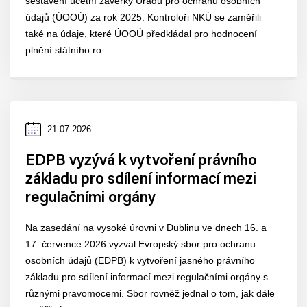
sestavení účetní závěrky Úřadu pro ochranu osobních
údajů (ÚOOÚ) za rok 2025. Kontroloři NKÚ se zaměřili
také na údaje, které ÚOOÚ předkládal pro hodnocení
plnění státního ro...
Datum
21.07.2026
zveřejnění
EDPB vyzývá k vytvoření právního
základu pro sdílení informací mezi
regulačními orgány
Na zasedání na vysoké úrovni v Dublinu ve dnech 16. a
17. července 2026 vyzval Evropský sbor pro ochranu
osobních údajů (EDPB) k vytvoření jasného právního
základu pro sdílení informací mezi regulačními orgány s
různými pravomocemi. Sbor rovněž jednal o tom, jak dále