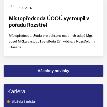
Datum
27.05.2026
zveřejnění
Místopředseda ÚOOÚ vystoupil v
pořadu Rozstřel
Místopředseda Úřadu pro ochranu osobních údajů Mgr.
Josef Mička vystoupil ve středu 27. května v Rozstřelu na
iDnes.tv.
Všechny novinky
Kariéra
Služební místa