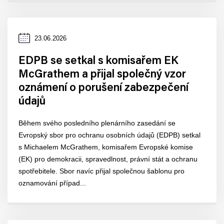
Datum
23.06.2026
zveřejnění
EDPB se setkal s komisařem EK
McGrathem a přijal společný vzor
oznámení o porušení zabezpečení
údajů
Během svého posledního plenárního zasedání se
Evropský sbor pro ochranu osobních údajů (EDPB) setkal
s Michaelem McGrathem, komisařem Evropské komise
(EK) pro demokracii, spravedlnost, právní stát a ochranu
spotřebitele. Sbor navíc přijal společnou šablonu pro
oznamování případ...