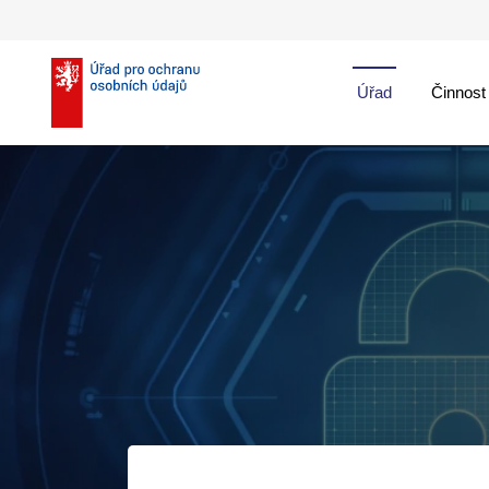
Úřad
Činnost
theme::menu.close_