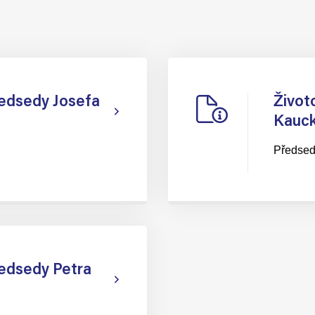
ředsedy Josefa
Život
Kauc
Předse
ředsedy Petra