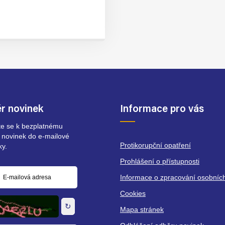
r novinek
Informace pro vás
ste se k bezplatnému
 novinek do e-mailové
Protikorupční opatření
ky.
Prohlášení o přístupnosti
Informace o zpracování osobníc
á
Cookies
↻
Mapa stránek