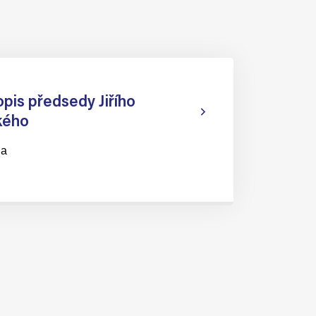
opis předsedy Jiřího
kého
da