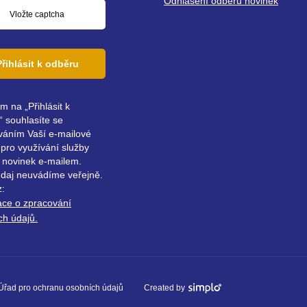
Odhlášení odběru novinek
Přihlásit k odběru
ím na „Přihlásit k
 souhlasíte se
váním Vaší e-mailové
pro využívání služby
 novinek e-mailem.
údaj neuvádíme veřejně.
z:
ace o zpracování
ch údajů.
Úřad pro ochranu osobních údajů
Created by