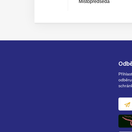
Místopředseda
Odbě
Přihla
odběru
schrán
E-
mailov
adresa