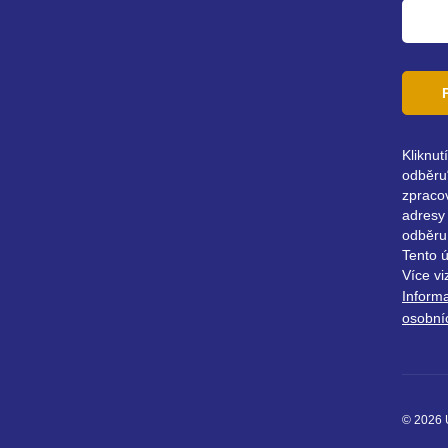
Kliknut
odběru“
zpraco
adresy 
odběru
Tento 
Více vi
Inform
osobní
© 2026 