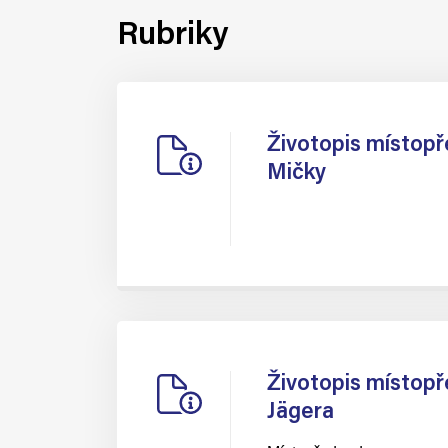
Rubriky
Životopis místop
Mičky
Životopis místop
Jägera