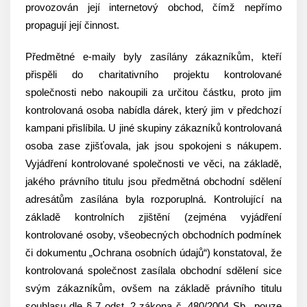
provozován její internetový obchod, čímž nepřímo
propagují její činnost.
Předmětné e-maily byly zasílány zákazníkům, kteří
přispěli do charitativního projektu kontrolované
společnosti nebo nakoupili za určitou částku, proto jim
kontrolovaná osoba nabídla dárek, který jim v předchozí
kampani přislíbila. U jiné skupiny zákazníků kontrolovaná
osoba zase zjišťovala, jak jsou spokojeni s nákupem.
Vyjádření kontrolované společnosti ve věci, na základě,
jakého právního titulu jsou předmětná obchodní sdělení
adresátům zasílána byla rozporuplná. Kontrolující na
základě kontrolních zjištění (zejména vyjádření
kontrolované osoby, všeobecných obchodních podmínek
či dokumentu „Ochrana osobních údajů“) konstatoval, že
kontrolovaná společnost zasílala obchodní sdělení sice
svým zákazníkům, ovšem na základě právního titulu
souhlasu dle § 7 odst. 2 zákona č. 480/2004 Sb., pouze